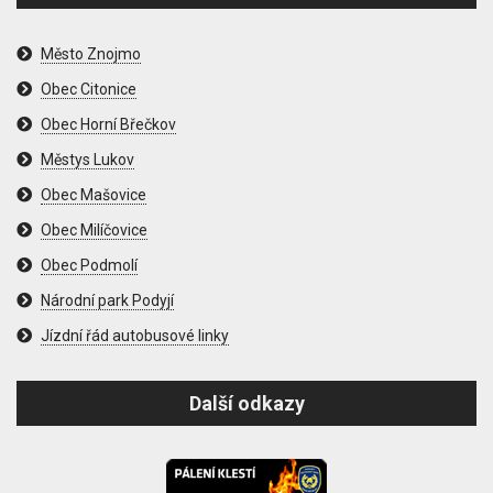
Město Znojmo
Obec Citonice
Obec Horní Břečkov
Městys Lukov
Obec Mašovice
Obec Milíčovice
Obec Podmolí
Národní park Podyjí
Jízdní řád autobusové linky
Další odkazy