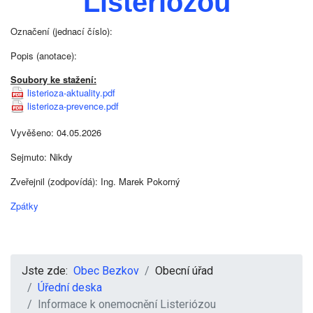
Listeriózou
Označení (jednací číslo):
Popis (anotace):
Soubory ke stažení:
listerioza-aktuality.pdf
listerioza-prevence.pdf
Vyvěšeno: 04.05.2026
Sejmuto: Nikdy
Zveřejnil (zodpovídá): Ing. Marek Pokorný
Zpátky
Jste zde:
Obec Bezkov
Obecní úřad
Úřední deska
Informace k onemocnění Listeriózou