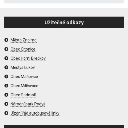
Užitečné odkazy
Město Znojmo
Obec Citonice
Obec Horní Břečkov
Městys Lukov
Obec Mašovice
Obec Milíčovice
Obec Podmolí
Národní park Podyjí
Jízdní řád autobusové linky