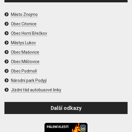
Město Znojmo
Obec Citonice
Obec Horní Břečkov
Městys Lukov
Obec Mašovice
Obec Milíčovice
Obec Podmolí
Národní park Podyjí
Jízdní řád autobusové linky
Další odkazy