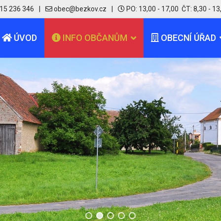
15 236 346
PO: 13,00 - 17,00 ČT: 8,30 - 13
ÚVOD
INFO OBČANŮM
OBECNÍ ÚŘAD