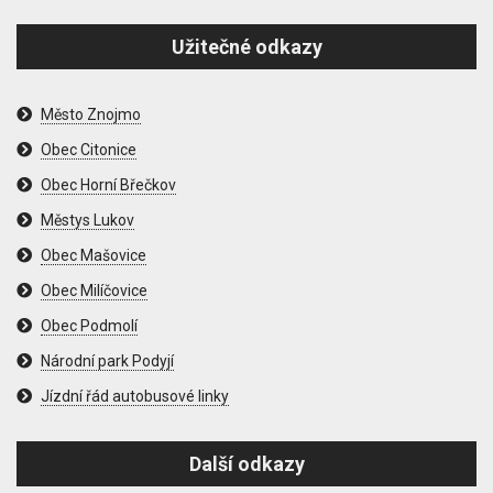
Užitečné odkazy
Město Znojmo
Obec Citonice
Obec Horní Břečkov
Městys Lukov
Obec Mašovice
Obec Milíčovice
Obec Podmolí
Národní park Podyjí
Jízdní řád autobusové linky
Další odkazy